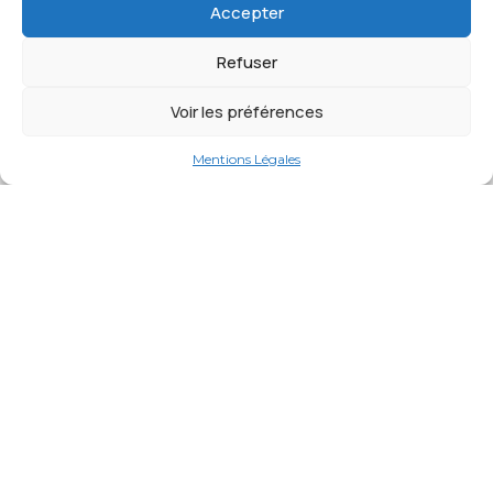
Accepter
Contactez-nous
Refuser
© 2026 les petites madeleines.
Tous droits réservés.
Voir les préférences
Mentions légales
Mentions Légales