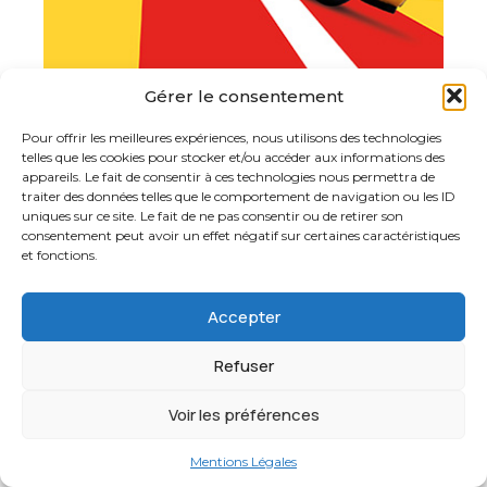
Gérer le consentement
Pour offrir les meilleures expériences, nous utilisons des technologies
telles que les cookies pour stocker et/ou accéder aux informations des
appareils. Le fait de consentir à ces technologies nous permettra de
traiter des données telles que le comportement de navigation ou les ID
les petites madeleines
uniques sur ce site. Le fait de ne pas consentir ou de retirer son
consentement peut avoir un effet négatif sur certaines caractéristiques
et fonctions.
163 Rue du Faubourg Saint Honoré
75008 - Paris
Contactez-nous
Accepter
© 2026 les petites madeleines.
Refuser
Tous droits réservés.
Mentions légales
Voir les préférences
Mentions Légales